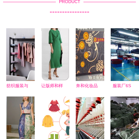
PRODUCT
----------------
纺织服装与
让版师和样
奔和化妆品
服装厂6S
日用百货
衣师都能看
产品 奔和
现场管理
2024年3月
懂的 200
化妆品 产
95条标准护
4日市场动
企业平面服
品图片 奔
航高效生产
态与消费趋
装款式图模
和化妆品
与整洁环境
势解析
板
怎么样 最