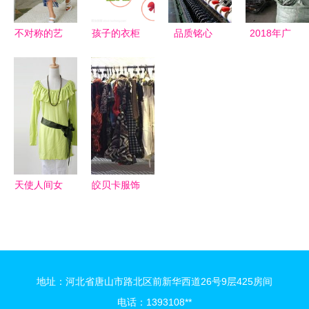
新 奔和化
妆品 产品
不对称的艺
孩子的衣柜
品质铭心
2018年广
展示
术 设计师
通达宏宇
州四季太阳
如何以不寻
——访大连
花品牌鞋帽
常之路颠覆
宏宇泡沫厂
批发 货源
对称审美
张忠磊总经
优势与市场
理
洞察
天使人间女
皎贝卡服饰
装 产品图
加盟店产品
解析与加盟
与日用百货
体验分享
的全面解析
地址：河北省唐山市路北区前新华西道26号9层425房间
电话：1393108**