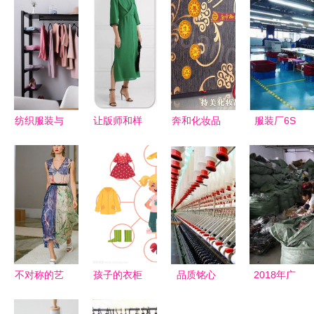
纺织服装与
让版师和样
奔和化妆品
服装厂6S
日用百货
衣师都能看
产品 奔和
现场管理
2024年3月
懂的 200
化妆品 产
95条标准护
4日市场动
企业平面服
品图片 奔
航高效生产
态与消费趋
装款式图模
和化妆品
与整洁环境
势解析
板
怎么样 最
新 奔和化
妆品 产品
不对称的艺
孩子的衣柜
品质铭心
2018年广
展示
术 设计师
通达宏宇
州四季太阳