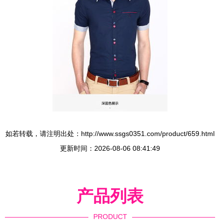
如若转载，请注明出处：http://www.ssgs0351.com/product/659.html
更新时间：2026-08-06 08:41:49
产品列表
PRODUCT