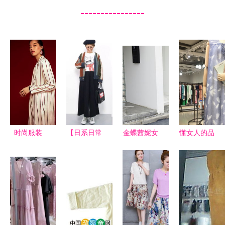
----------------
时尚服装
【日系日常
金蝶茜妮女
懂女人的品
服装搭配】
装加盟费多
牌折扣女装
少 代理条
店,既温暖
件 加盟电
又贴心
话