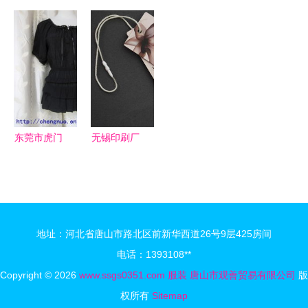
装一手货源
拍摄 挂
攻略 静
精益生产
鞋帽厂家直
拍、平铺与
物、平铺、
服装鞋帽工
销，时尚与
模特展示的
挂拍与模特
厂的转型升
实惠的完美
专业技巧
展示技巧
级策略
结合
东莞市虎门
无锡印刷厂
成诺制衣厂
家订制各类
连衣裙产品
产品服饰吊
列表
牌，助力日
用百货品牌
地址：河北省唐山市路北区前新华西道26号9层425房间
提升
电话：1393108**
Copyright © 2026
www.ssgs0351.com
服装
唐山市观善贸易有限公司
版
权所有
Sitemap