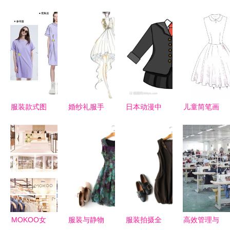
服装款式图
婚纱礼服手
日本动漫中
儿童简笔画
与设计展示
稿 从设计
的校服与鞋
服饰与化妆
面板 效果
灵感到日用
帽风格解析
品，美出天
图vs款式图
百货的实用
际的创意之
对照板在化
美学
旅
妆品销售中
的应用
MOKOO女
服装与静物
服装拍摄全
高效管理与