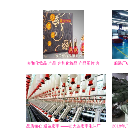
奔和化妆品 产品 奔和化妆品 产品图片 奔
服装厂6
和化妆品 怎么样 最新 奔和化妆品 产品展
示
品质铭心 通达宏宇 ——访大连宏宇泡沫厂
2018