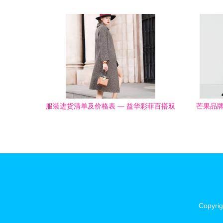
张忠磊总经理
服装进货清单及价格表 — 益华彩菲百搭双
芒果品牌
面羊绒呢大衣女 鞋帽详查
Copyri