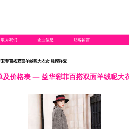
联系我们
企业信息
访客留言
华彩菲百搭双面羊绒呢大衣女 鞋帽详查
及价格表 — 益华彩菲百搭双面羊绒呢大