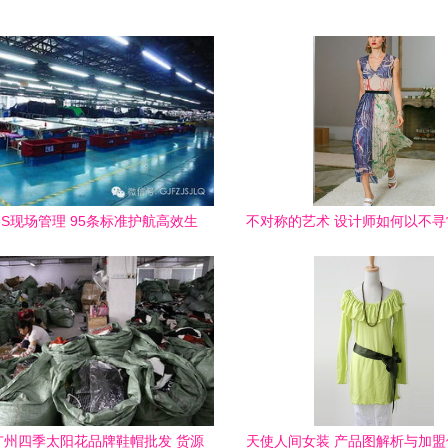
S现场管理 95条标准护航高效生
不对称的艺术 设计师如何以不
产与整洁环境
覆对称审美
年广州四季太阳花品牌鞋帽批发 货源
天使人间女装 产品图解析与加