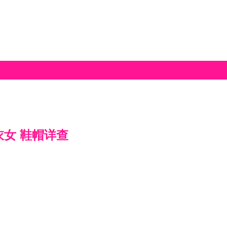
衣女 鞋帽详查