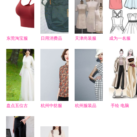
东莞淘宝服
日用消费品
天津尚装服
成为一名服
装3D立体
销售全攻略
装制版培训
装设计师
摄影与化妆
衣服、鞋、
教案 服装
鞋帽方向的
品销售 专
小玩意儿与
展剪连衣裙
必备条件
业团队助力
化妆品
制版与鞋帽
电商业务腾
设计
飞
盘点五位古
杭州中纺服
杭州服装品
手绘 电脑
装最仙明
装城档口排
牌有哪些
绘图,想当
星：杨幂、
行榜：货捕
服装设计师
赵丽颖、刘
头引领日用
的你,绘图