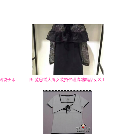
裙袋子印
图 范思哲大牌女装招代理高端精品女装工
厂vx代理代理 北京母婴 儿童用品