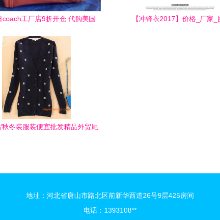
日coach工厂店9折开仓 代购美国
【冲锋衣2017】价格_厂家_图
厂店 汇率7 mk jc ugg等时尚潮品,
另拼单美 婴产品,宝宝衣服
贸秋冬装服装便宜批发精品外贸尾
,北京外贸秋冬装服装便宜批发精
单库存货生产厂家,北京外贸秋冬
便宜批发精品外贸尾单库存货价格
地址：河北省唐山市路北区前新华西道26号9层425房间
电话：1393108**