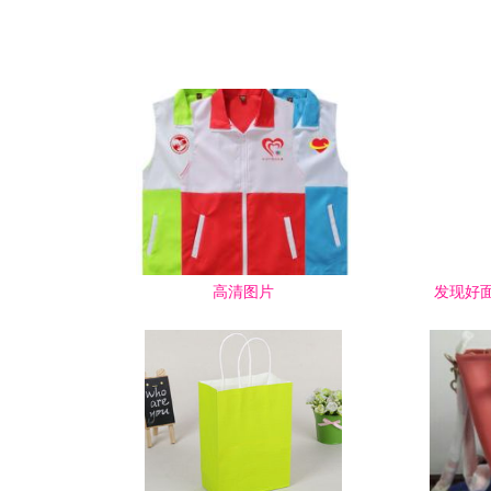
高清图片
发现好面