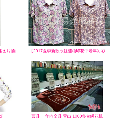
销图片|自
【2017夏季新款冰丝翻领印花中老年衬衫
产品图片
体恤衫服装地摊产品厂家批发翻领短袖】
供-
浦江县易途服装厂 - 产品库
好
曹县 一年内全县 冒出 1000多台绣花机