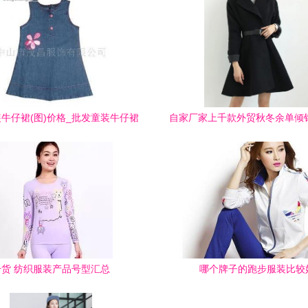
牛仔裙(图)价格_批发童装牛仔裙
自家厂家上千款外贸秋冬余单倾
)厂家_世界工厂网产品信息库
家厂家上千款外贸秋冬余单倾销
由上海丹色服饰公司生产提
干货 纺织服装产品号型汇总
哪个牌子的跑步服装比较