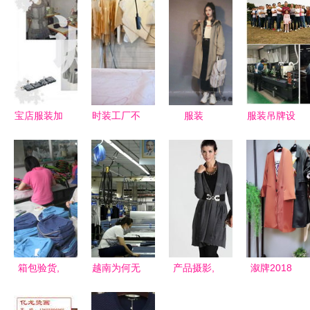
宝店服装加
时装工厂不
服装
服装吊牌设
工图片,宝
再钟情中国
计不可忽视
店服装加工
转投西方怀
的要点,看
高清图片
抱
了你就明白
虎门诚丰服
装加工厂,
箱包验货,
越南为何无
产品摄影,
溆牌2018
陶瓷验货,
法扛起世界
服装摄影,
新款秋装
杂货类检
工厂的重担
广告 时尚
休闲时尚女