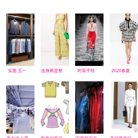
实惠 五一
连身裤是整
时装手绘
2020春夏
买买买选直
个夏天都可
服装效果图
流行复古风
购节就对
以穿的凉爽
80年代服装
了,花钱不
别致的服装
重回时尚舞
心疼
台