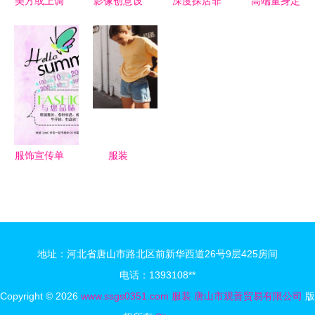
美方或上调
影像创意设
深度探店非
高端量身定
中国2000
计产品工业
诚勿扰,丰
制西服大衣
亿美元商品
图片_影像
富的产品,
衬衣等服饰
关税至25
创意设计产
各式的服
类产品
纺织服装出
品工业素材
装,满足不
口面临巨大
_影像创意
同的需求
挑战
设计产品工
业_第11页
服饰宣传单
服装
素材下载
地址：河北省唐山市路北区前新华西道26号9层425房间
电话：1393108**
Copyright © 2026
www.ssgs0351.com
服装
唐山市观善贸易有限公司
版